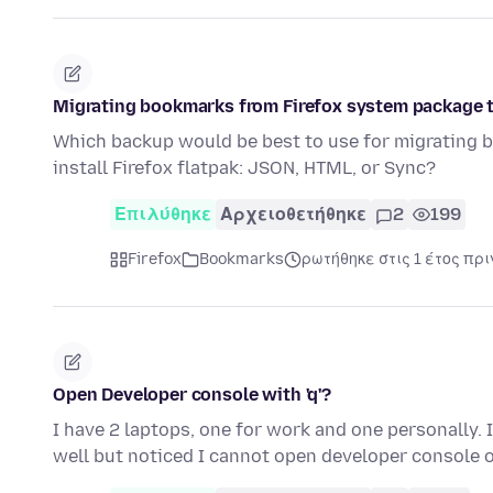
Migrating bookmarks from Firefox system package to
Which backup would be best to use for migrating 
install Firefox flatpak: JSON, HTML, or Sync?
Επιλύθηκε
Αρχειοθετήθηκε
2
199
Firefox
Bookmarks
ρωτήθηκε στις 1 έτος πρι
Open Developer console with 'q'?
I have 2 laptops, one for work and one personally. 
well but noticed I cannot open developer console 