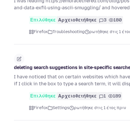
I was reading https://embracethered.com/blog/pos
and-data-exfil-using-ascii-smuggling/ and hovered
Επιλύθηκε
Αρχειοθετήθηκε
3
180
Firefox
Troubleshooting
ρωτήθηκε στις 1 έτο
deleting search suggestions in site-specific search
I have noticed that on certain websites which have 
if I click in the box to type a search term, it will di
Επιλύθηκε
Αρχειοθετήθηκε
1
189
Firefox
Settings
ρωτήθηκε στις 1 έτος πριν