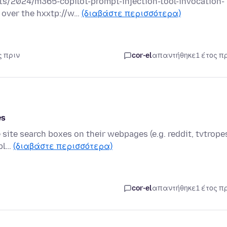
ts/2024/m365-copilot-prompt-injection-tool-invocation-
 over the hxxtp://w…
(διαβάστε περισσότερα)
ς πριν
cor-el
απαντήθηκε
1 έτος π
es
site search boxes on their webpages (e.g. reddit, tvtropes
spl…
(διαβάστε περισσότερα)
cor-el
απαντήθηκε
1 έτος π