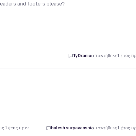
headers and footers please?
TyDraniu
απαντήθηκε
1 έτος π
ις 1 έτος πριν
balesh suryavanshi
απαντήθηκε
1 έτος π