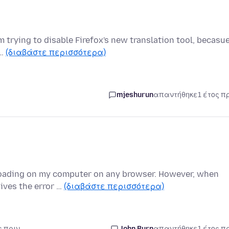
 am trying to disable Firefox's new translation tool, becasu
h…
(διαβάστε περισσότερα)
mjeshurun
απαντήθηκε
1 έτος π
t loading on my computer on any browser. However, when
ives the error …
(διαβάστε περισσότερα)
ς πριν
John Burn
απαντήθηκε
1 έτος π