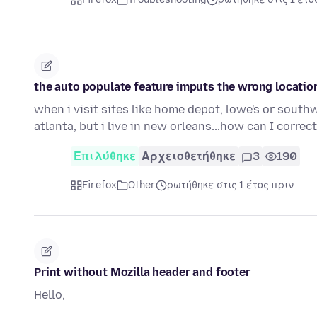
the auto populate feature imputs the wrong location f
when i visit sites like home depot, lowe's or southw
atlanta, but i live in new orleans...how can I correc
Επιλύθηκε
Αρχειοθετήθηκε
3
190
Firefox
Other
ρωτήθηκε στις 1 έτος πριν
Print without Mozilla header and footer
Hello,