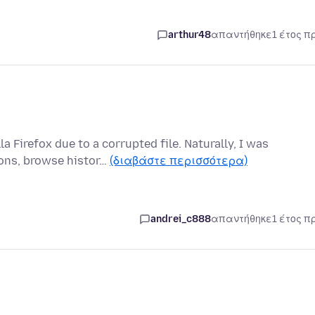
arthur48
απαντήθηκε
1 έτος π
a Firefox due to a corrupted file. Naturally, I was
ons, browse histor…
(διαβάστε περισσότερα)
andrei_c888
απαντήθηκε
1 έτος π