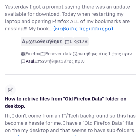
Yesterday I got a prompt saying there was an update
available for download. Today when restarting my
laptop and opening Firefox ALL of my bookmarks are
missing!!! My book…
(διαβάστε περισσότερα)
Αρχειοθετήθηκε
1
178
Firefox
Recover data
ρωτήθηκε στις 1 έτος πριν
Paul
απαντήθηκε
1 έτος πριν
How to retrive files from "Old Firefox Data" folder on
desktop.
Hi, I don't come from an IT/Tech background so this has
become a hassle for me. I have a "Old Firefox Data" file
on the my desktop and that seems to have sub-folders