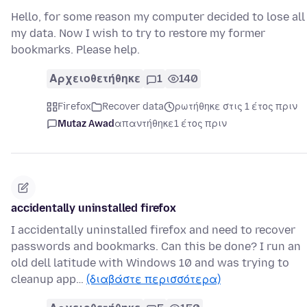
Hello, for some reason my computer decided to lose all
my data. Now I wish to try to restore my former
bookmarks. Please help.
Αρχειοθετήθηκε
1
140
Firefox
Recover data
ρωτήθηκε στις 1 έτος πριν
Mutaz Awad
απαντήθηκε
1 έτος πριν
accidentally uninstalled firefox
I accidentally uninstalled firefox and need to recover
passwords and bookmarks. Can this be done? I run an
old dell latitude with Windows 10 and was trying to
cleanup app…
(διαβάστε περισσότερα)