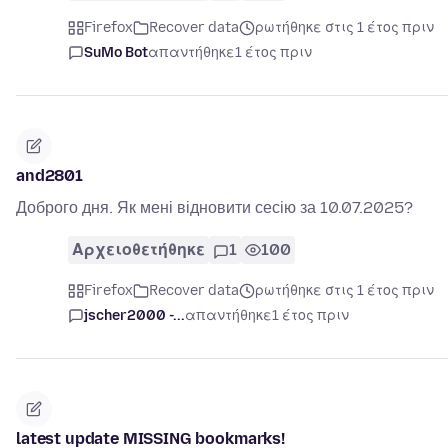
Firefox
Recover data
ρωτήθηκε στις 1 έτος πριν
SuMo Bot
απαντήθηκε
1 έτος πριν
and2801
Доброго дня. Як мені відновити сесію за 10.07.2025?
Αρχειοθετήθηκε
1
100
Firefox
Recover data
ρωτήθηκε στις 1 έτος πριν
jscher2000 -...
απαντήθηκε
1 έτος πριν
latest update MISSING bookmarks!