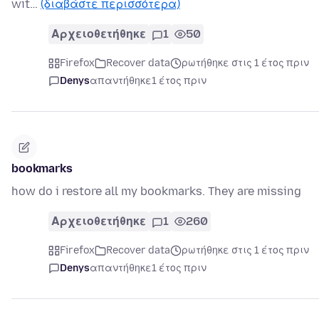
wit…
(διαβάστε περισσότερα)
Αρχειοθετήθηκε
1
50
Firefox
Recover data
ρωτήθηκε στις 1 έτος πριν
Denys
απαντήθηκε
1 έτος πριν
bookmarks
how do i restore all my bookmarks. They are missing
Αρχειοθετήθηκε
1
260
Firefox
Recover data
ρωτήθηκε στις 1 έτος πριν
Denys
απαντήθηκε
1 έτος πριν