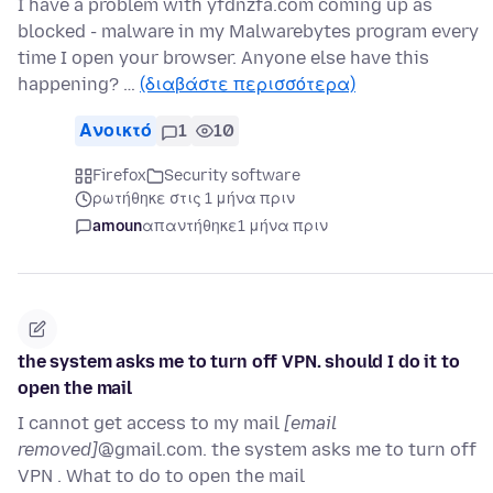
I have a problem with yfdnzfa.com coming up as
blocked - malware in my Malwarebytes program every
time I open your browser. Anyone else have this
happening? …
(διαβάστε περισσότερα)
Ανοικτό
1
10
Firefox
Security software
ρωτήθηκε στις 1 μήνα πριν
amoun
απαντήθηκε
1 μήνα πριν
the system asks me to turn off VPN. should I do it to
open the mail
I cannot get access to my mail
[email
removed]
@gmail.com. the system asks me to turn off
VPN . What to do to open the mail