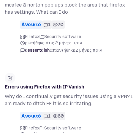
mcafee & norton pop ups block the area that firefox
has settings. What can I do
Ανοικτό
1
70
Firefox
Security software
ρωτήθηκε στις 2 μήνες πριν
dessertdish
απαντήθηκε
2 μήνες πριν
Errors using Firefox with IP Vanish
Why do I continually get security issues using a VPN? I
am ready to ditch FF it is so irritating.
Ανοικτό
1
60
Firefox
Security software