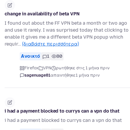
change in availability of beta VPN
I found out about the FF VPN beta a month or two ago
and use it rarely. I was surprised today that clicking to
enable it gives me a different beta VPN popup which
requir…
(διαβάστε περισσότερα)
Ανοικτό
1
80
Firefox
VPN
ρωτήθηκε στις 1 μήνα πριν
sagenuage81
απαντήθηκε
1 μήνα πριν
i had a payment blocked to currys can a vpn do that
i had a payment blocked to currys can a vpn do that