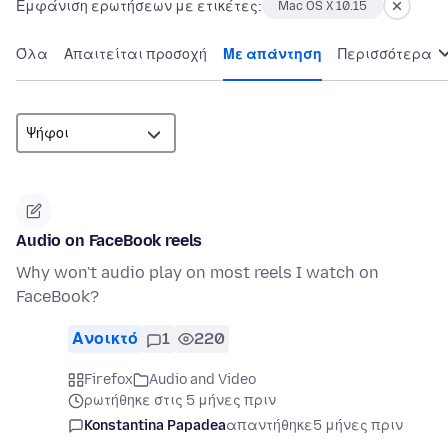
Εμφάνιση ερωτήσεων με ετικέτες:
Mac OS X 10.15
Όλα
Απαιτείται προσοχή
Με απάντηση
Περισσότερα
Audio on FaceBook reels
Why won't audio play on most reels I watch on
FaceBook?
Ανοικτό
1
220
Firefox
Audio and Video
ρωτήθηκε στις 5 μήνες πριν
Konstantina Papadea
απαντήθηκε
5 μήνες πριν