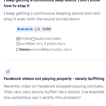
I keep getting a continuous beep sound, I don't know
how to stop it
I keep getting a continuous beeping sound and cant
stop it even with the sound turned down.
Ανοικτό
1
80
Firefox
Audio and Video
ρωτήθηκε στις 3 μήνες πριν
Denys
απαντήθηκε
3 μήνες πριν
Facebook videos not playing properly - slowly buffiting
Recently video on Facebook stopped playing normally.
They very very slowly buffer! Very slowly. I've emptied
the cache!How can I rectify this problem?