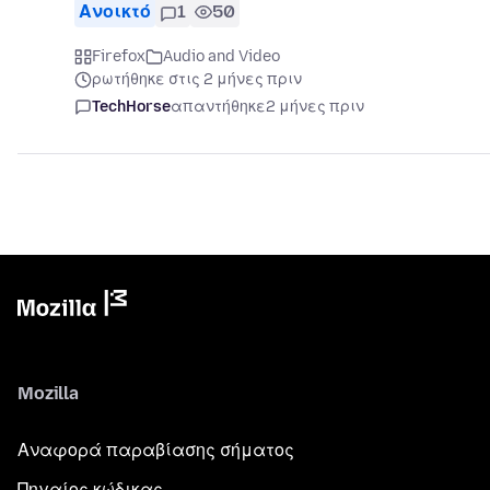
Ανοικτό
1
50
Firefox
Audio and Video
ρωτήθηκε στις 2 μήνες πριν
TechHorse
απαντήθηκε
2 μήνες πριν
Mozilla
Αναφορά παραβίασης σήματος
Πηγαίος κώδικας