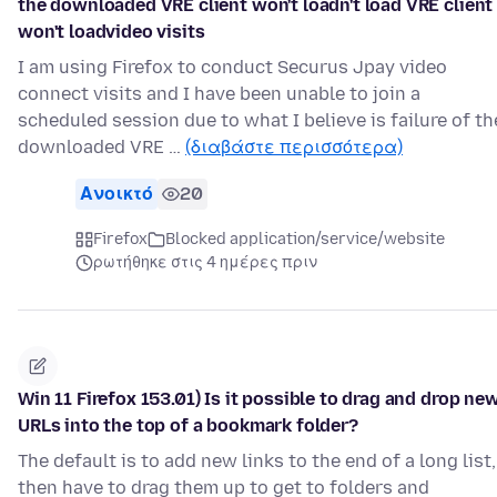
the downloaded VRE client won't loadn't load VRE client
won't loadvideo visits
I am using Firefox to conduct Securus Jpay video
connect visits and I have been unable to join a
scheduled session due to what I believe is failure of th
downloaded VRE …
(διαβάστε περισσότερα)
Ανοικτό
20
Firefox
Blocked application/service/website
ρωτήθηκε στις 4 ημέρες πριν
Win 11 Firefox 153.01) Is it possible to drag and drop ne
URLs into the top of a bookmark folder?
The default is to add new links to the end of a long list,
then have to drag them up to get to folders and