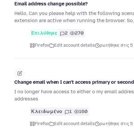
Email address change possible?
Hello, Can you please help with the following scena
extension are active when running the browser. So,
Επιλύθηκε
2
270
Firefox
Edit account details
ρωτήθηκε στις 5
Change email when I can't access primary or second
I no longer have access to either o my email addr
addresses
Κλειδωμένο
1
160
Firefox
Edit account details
ρωτήθηκε στις 5