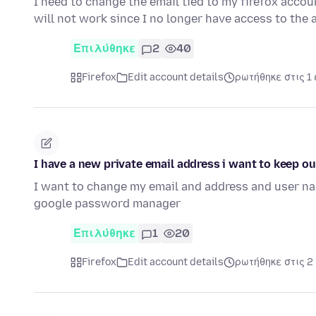
I need to change the email tied to my firefox acco
will not work since I no longer have access to the 
Επιλύθηκε
2
40
Firefox
Edit account details
ρωτήθηκε στις 1
I have a new private email address i want to keep 
I want to change my email and address and user nam
google password manager
Επιλύθηκε
1
20
Firefox
Edit account details
ρωτήθηκε στις 2