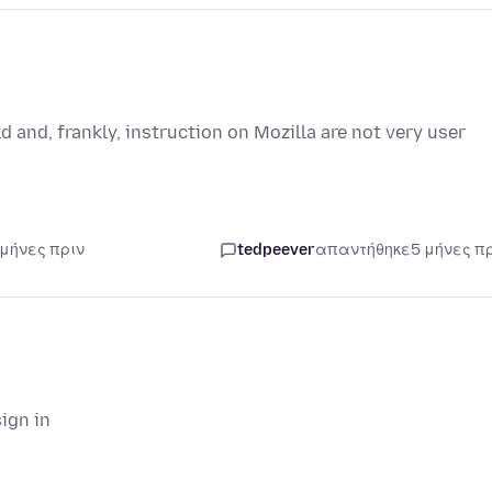
d and, frankly, instruction on Mozilla are not very user
 μήνες πριν
tedpeever
απαντήθηκε
5 μήνες π
ign in