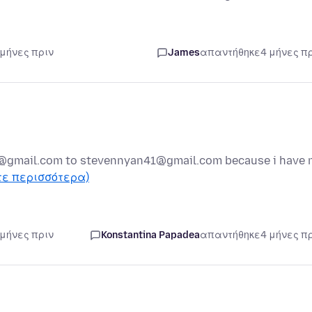
 μήνες πριν
James
απαντήθηκε
4 μήνες π
0@gmail.com to stevennyan41@gmail.com because i have 
τε περισσότερα)
 μήνες πριν
Konstantina Papadea
απαντήθηκε
4 μήνες π