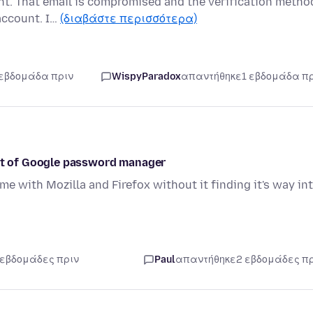
unt. That email is compromised and the verification metho
account. I…
(διαβάστε περισσότερα)
 εβδομάδα πριν
WispyParadox
απαντήθηκε
1 εβδομάδα π
out of Google password manager
e with Mozilla and Firefox without it finding it's way in
 εβδομάδες πριν
Paul
απαντήθηκε
2 εβδομάδες π