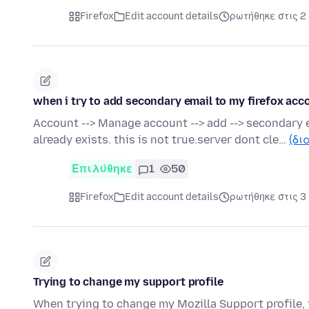
Firefox
Edit account details
ρωτήθηκε στις 2
when i try to add secondary email to my firefox acco
Account --> Manage account --> add --> secondary em
already exists. this is not true.server dont cle…
(δι
Επιλύθηκε
1
50
Firefox
Edit account details
ρωτήθηκε στις 3
Trying to change my support profile
When trying to change my Mozilla Support profile, it