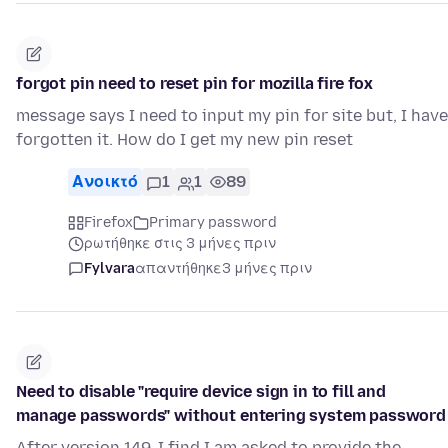
forgot pin need to reset pin for mozilla fire fox
message says I need to input my pin for site but, I have
forgotten it. How do I get my new pin reset
Ανοικτό
1
1
89
Firefox
Primary password
ρωτήθηκε στις 3 μήνες πριν
Fylvara
απαντήθηκε
3 μήνες πριν
Need to disable "require device sign in to fill and
manage passwords" without entering system password
After version 149, I find I am asked to provide the