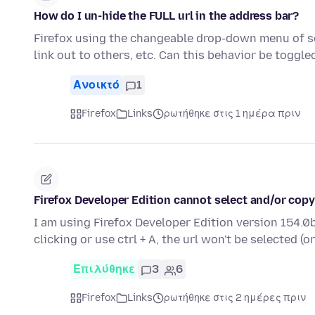
How do I un-hide the FULL url in the address bar?
Firefox using the changeable drop-down menu of sea
link out to others, etc. Can this behavior be toggl
Ανοικτό
1
Firefox
Links
ρωτήθηκε στις 1 ημέρα πριν
Firefox Developer Edition cannot select and/or copy
I am using Firefox Developer Edition version 154.0b
clicking or use ctrl + A, the url won't be selected (o
Επιλύθηκε
3
6
Firefox
Links
ρωτήθηκε στις 2 ημέρες πριν