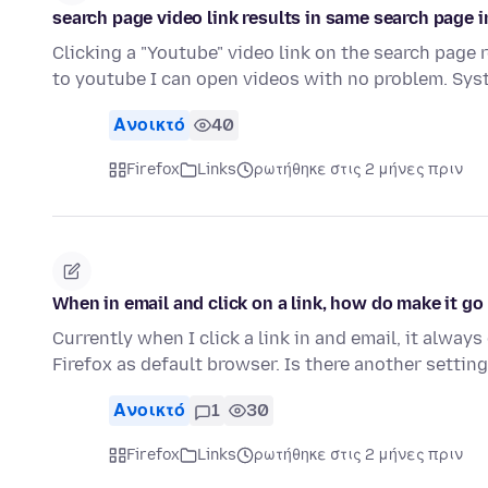
search page video link results in same search page i
Clicking a "Youtube" video link on the search page r
to youtube I can open videos with no problem. Sy
Ανοικτό
40
Firefox
Links
ρωτήθηκε στις 2 μήνες πριν
When in email and click on a link, how do make it go 
Currently when I click a link in and email, it alw
Firefox as default browser. Is there another settin
Ανοικτό
1
30
Firefox
Links
ρωτήθηκε στις 2 μήνες πριν