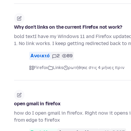
Why don't links on the current Firefox not work?
bold textI have my Windows 11 and Firefox updated
1. No link works. I keep getting redirected back to 
Ανοικτό
2
89
Firefox
Links
ρωτήθηκε στις 4 μήνες πριν
open gmail in firefox
how do I open gmail in firefox. Right now it opens 
from edge to firefox