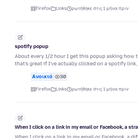
Firefox
Links
ρωτήθηκε στις 1 μήνα πριν
spotify popup
About every 1/2 hour I get this popup asking how to
that's great if I've actually clicked on a spotify link
Ανοικτό
30
Firefox
Links
ρωτήθηκε στις 1 μήνα πριν
When I click on a link in my email or Facebook, a st
When I click on a link in my email or Facebook, a d