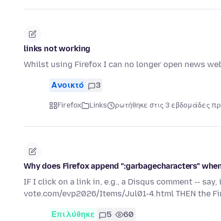
links not working
Whilst using Firefox I can no longer open news web
Ανοικτό
3
Firefox
Links
ρωτήθηκε στις 3 εβδομάδες πρ
Why does Firefox append ":garbagecharacters" whenev
IF I click on a link in, e.g., a Disqus comment -- say,
vote.com/evp2026/Items/Jul01-4.html THEN the Fir
Επιλύθηκε
5
60