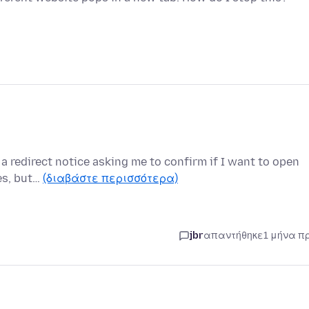
 a redirect notice asking me to confirm if I want to open
ces, but…
(διαβάστε περισσότερα)
jbr
απαντήθηκε
1 μήνα π