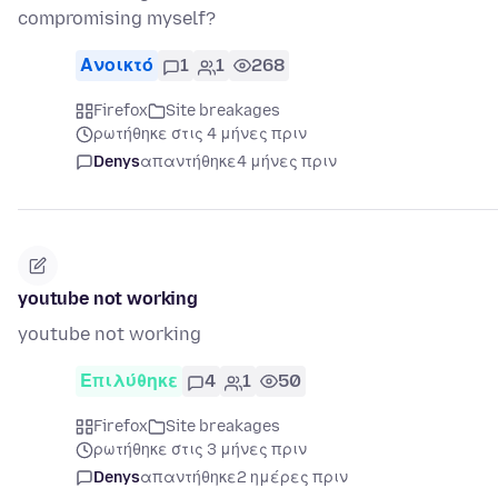
compromising myself?
Ανοικτό
1
1
268
Firefox
Site breakages
ρωτήθηκε στις 4 μήνες πριν
Denys
απαντήθηκε
4 μήνες πριν
youtube not working
youtube not working
Επιλύθηκε
4
1
50
Firefox
Site breakages
ρωτήθηκε στις 3 μήνες πριν
Denys
απαντήθηκε
2 ημέρες πριν