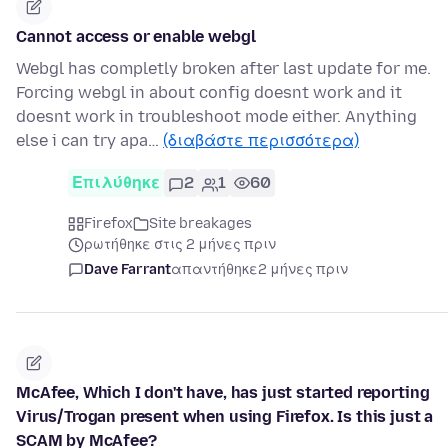
Cannot access or enable webgl
Webgl has completly broken after last update for me.
Forcing webgl in about config doesnt work and it
doesnt work in troubleshoot mode either. Anything
else i can try apa…
(διαβάστε περισσότερα)
Επιλύθηκε
2
1
60
Firefox
Site breakages
ρωτήθηκε στις 2 μήνες πριν
Dave Farrant
απαντήθηκε
2 μήνες πριν
McAfee, Which I don't have, has just started reporting
Virus/Trogan present when using Firefox. Is this just a
SCAM by McAfee?