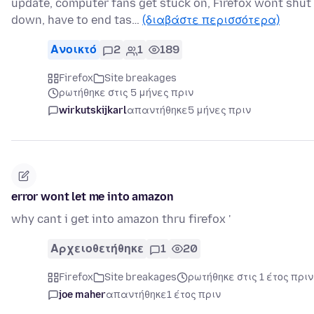
update, computer fans get stuck on, Firefox wont shut
down, have to end tas…
(διαβάστε περισσότερα)
Ανοικτό
2
1
189
Firefox
Site breakages
ρωτήθηκε στις 5 μήνες πριν
wirkutskijkarl
απαντήθηκε
5 μήνες πριν
error wont let me into amazon
why cant i get into amazon thru firefox '
Αρχειοθετήθηκε
1
20
Firefox
Site breakages
ρωτήθηκε στις 1 έτος πριν
joe maher
απαντήθηκε
1 έτος πριν