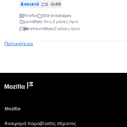
Ανοικτό
1
40
Firefox
Site breakages
ρωτήθηκε στις 2 μήνες πριν
jbr
απαντήθηκε
2 μήνες πριν
Παλαιότερα
Mozilla
Αναφορά παραβίασης σήματος