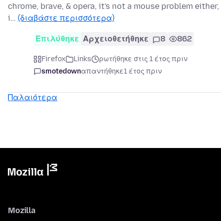
chrome, brave, & opera, it's not a mouse problem either,
i…
(διαβάστε περισσότερα)
Επιλύθηκε
Αρχειοθετήθηκε
8
862
Firefox
Links
ρωτήθηκε στις 1 έτος πριν
smotedown
απαντήθηκε
1 έτος πριν
Παλαιότερα
Mozilla