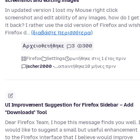
screenshot and editing images
In updated version I lost my Mouse right click
screenshot and edit ability of any images, how do I get
it back? I rather use the old version of Firefox and wis
Firefox d…
(διαβάστε περισσότερα)
Αρχειοθετήθηκε
3
300
Firefox
Settings
ρωτήθηκε στις 1 έτος πριν
jscher2000 -...
απαντήθηκε
10 μήνες πριν
UI Improvement Suggestion for Firefox Sidebar – Add
"Downloads" Tool
Dear Firefox Team, I hope this message finds you well. 
would like to suggest a small but useful enhancement
to the Firefox interface that I believe would improve