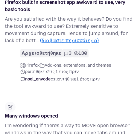
Firefox built in screenshot app awkward to use, very
basic tools
Are you satisfied with the way it behaves? Do you find
the tool awkward to use? Extremely sensitive to
movement during capture. Tends to jump around, for
lack of a bett…
(διαβάστε περισσότερα)
Αρχειοθετήθηκε
3
130
Firefox
Add-ons, extensions, and themes
ρωτήθηκε στις 1 έτος πριν
noel_envode
απαντήθηκε
1 έτος πριν
Many windows opened
I'm wondering if there's a way to MOVE open browser
windows in the way that you can move tabs around