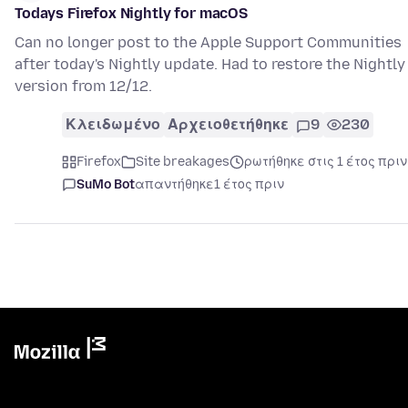
Todays Firefox Nightly for macOS
Can no longer post to the Apple Support Communities
after today's Nightly update. Had to restore the Nightly
version from 12/12.
Κλειδωμένο
Αρχειοθετήθηκε
9
230
Firefox
Site breakages
ρωτήθηκε στις 1 έτος πριν
SuMo Bot
απαντήθηκε
1 έτος πριν