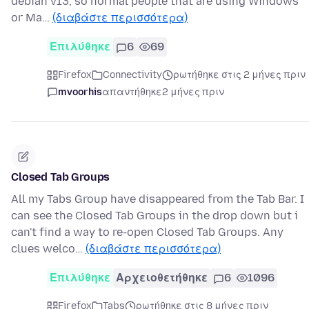
debian v13, so normal people that are using Windows
or Ma…
(διαβάστε περισσότερα)
Επιλύθηκε
6
69
Firefox
Connectivity
ρωτήθηκε στις 2 μήνες πριν
mvoorhis
απαντήθηκε
2 μήνες πριν
Closed Tab Groups
All my Tabs Group have disappeared from the Tab Bar. I
can see the Closed Tab Groups in the drop down but i
can't find a way to re-open Closed Tab Groups. Any
clues welco…
(διαβάστε περισσότερα)
Επιλύθηκε
Αρχειοθετήθηκε
6
1096
Firefox
Tabs
ρωτήθηκε στις 8 μήνες πριν