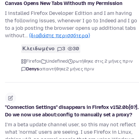
Canvas Opens New Tabs Withouth my Permission
I installed Firefox Developer Edition and I am having
the following issues, whenever I go to Indeed and I go
to a job posting the browser opens up additional tabs
without…
(διαβάστε περισσότερα)
Κλειδωμένο
3
30
Firefox
Undefined
ρωτήθηκε στις 2 μήνες πριν
Denys
απαντήθηκε
2 μήνες πριν
"Connection Settings" disappears in Firefox v152.0b[6?].
Do we now use about:config to manually set a proxy?
I'm a beta update channel user, so this may not reflect
what 'normal' users are seeing. I use Firefox in Linux,