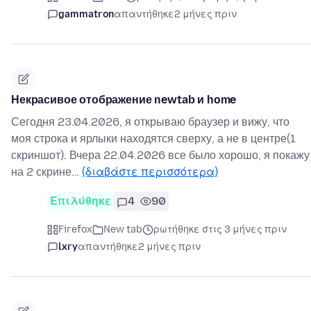
gammatron
απαντήθηκε
2 μήνες πριν
Некрасивое отображение newtab и home
Сегодня 23.04.2026, я открываю браузер и вижу, что
моя строка и ярлыки находятся сверху, а не в центре(1
скриншот). Вчера 22.04.2026 все было хорошо, я покажу
на 2 скрине…
(διαβάστε περισσότερα)
Επιλύθηκε
4
90
Firefox
New tab
ρωτήθηκε στις 3 μήνες πριν
lxry
απαντήθηκε
2 μήνες πριν