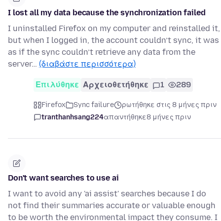
I lost all my data because the synchronization failed
I uninstalled Firefox on my computer and reinstalled it,
but when I logged in, the account couldn’t sync, it was
as if the sync couldn’t retrieve any data from the
server…
(διαβάστε περισσότερα)
Επιλύθηκε
Αρχειοθετήθηκε
1
289
Firefox
Sync failure
ρωτήθηκε στις 8 μήνες πριν
tranthanhsang224
απαντήθηκε
8 μήνες πριν
Don't want searches to use ai
I want to avoid any 'ai assist' searches because I do
not find their summaries accurate or valuable enough
to be worth the environmental impact they consume. I