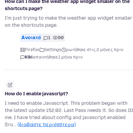
How can I make the weather app widget smaller on the
shortcuts page?
I'm just trying to make the weather app widget smaller
on the shortcuts page.
Ανοικτό
1
90
Firefox
Settings
ρωτήθηκε στις 2 μήνες πριν
Kiki
απαντήθηκε
1 μήνα πριν
How do I enable javascript?
I need to enable Javascript. This problem began with
the latest update 152.02. Last Pass needs it. So does ID
me. I have tried about:config and javascript.enabled
(tru…
(διαβάστε περισσότερα)