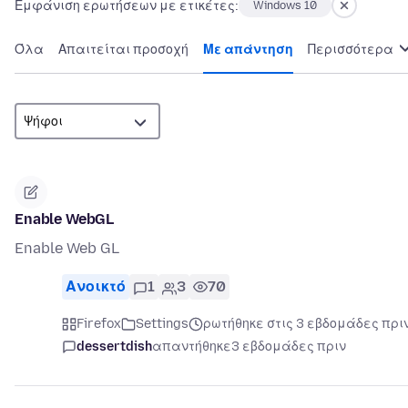
Εμφάνιση ερωτήσεων με ετικέτες:
Windows 10
Όλα
Απαιτείται προσοχή
Με απάντηση
Περισσότερα
Enable WebGL
Enable Web GL
Ανοικτό
1
3
70
Firefox
Settings
ρωτήθηκε στις 3 εβδομάδες πρι
dessertdish
απαντήθηκε
3 εβδομάδες πριν