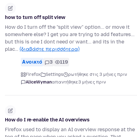
how to turn off split view
How do I turn off the "split view" option... or move it
somewhere else? I get you are trying to add features...
but this is one I dont need or want... and its in the
plac…
(διαβάστε περισσότερα)
Ανοικτό
3
119
Firefox
Settings
ρωτήθηκε στις 3 μήνες πριν
AliceWyman
απαντήθηκε
3 μήνες πριν
How do I re-enable the AI overviews
Firefox used to display an AI overview response at the
top of the page when you asked a question. That