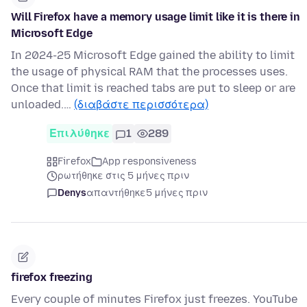
Will Firefox have a memory usage limit like it is there in
Microsoft Edge
In 2024-25 Microsoft Edge gained the ability to limit
the usage of physical RAM that the processes uses.
Once that limit is reached tabs are put to sleep or are
unloaded.…
(διαβάστε περισσότερα)
Επιλύθηκε
1
289
Firefox
App responsiveness
ρωτήθηκε στις 5 μήνες πριν
Denys
απαντήθηκε
5 μήνες πριν
firefox freezing
Every couple of minutes Firefox just freezes. YouTube