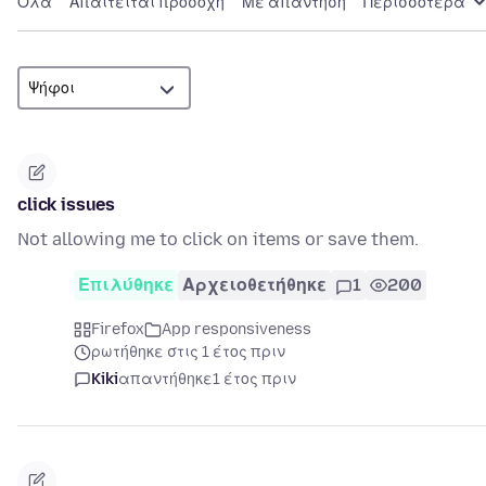
Όλα
Απαιτείται προσοχή
Με απάντηση
Περισσότερα
click issues
Not allowing me to click on items or save them.
Επιλύθηκε
Αρχειοθετήθηκε
1
200
Firefox
App responsiveness
ρωτήθηκε στις 1 έτος πριν
Kiki
απαντήθηκε
1 έτος πριν