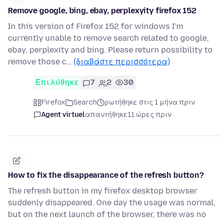
Remove google, bing, ebay, perplexyity firefox 152
In this version of Firefox 152 for windows I'm
currently unable to remove search related to google,
ebay, perplexity and bing. Please return possibility to
remove those c…
(διαβάστε περισσότερα)
Επιλύθηκε
7
2
30
Firefox
Search
ρωτήθηκε στις 1 μήνα πριν
Agent virtuel
απαντήθηκε
11 ώρες πριν
How to fix the disappearance of the refresh button?
The refresh button in my firefox desktop browser
suddenly disappeared. One day the usage was normal,
but on the next launch of the browser, there was no