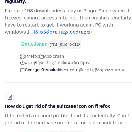
regularly.
Firefox v153 downloaded a day or 2 ago. Since when it
freezes, cannot access internet, then crashes regularly.
have to restart to get it working again. PC with
windows 1…
(διαβάστε περισσότερα)
Επιλύθηκε
3
2
10
Firefox
App crash
ρωτήθηκε στις 1 εβδομάδα πριν
George Kitsoukakis
απαντήθηκε
1 εβδομάδα πριν
How do I get rid of the suitcase icon on firefox
If I created a second profile, I did it accidentally. Can I
get rid of the suitcase on firefox or is it mandatory