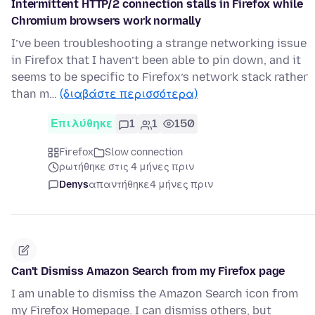
Intermittent HTTP/2 connection stalls in Firefox while
Chromium browsers work normally
I’ve been troubleshooting a strange networking issue
in Firefox that I haven’t been able to pin down, and it
seems to be specific to Firefox’s network stack rather
than m…
(διαβάστε περισσότερα)
Επιλύθηκε
1
1
150
Firefox
Slow connection
ρωτήθηκε στις 4 μήνες πριν
Denys
απαντήθηκε
4 μήνες πριν
Can't Dismiss Amazon Search from my Firefox page
I am unable to dismiss the Amazon Search icon from
my Firefox Homepage. I can dismiss others, but