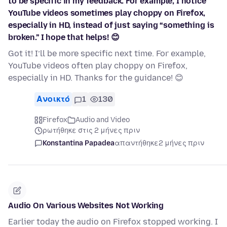
to be specific in my feedback. For example, I notice
YouTube videos sometimes play choppy on Firefox,
especially in HD, instead of just saying “something is
broken.” I hope that helps! 😊
Got it! I’ll be more specific next time. For example,
YouTube videos often play choppy on Firefox,
especially in HD. Thanks for the guidance! 😊
Ανοικτό
1
130
Firefox
Audio and Video
ρωτήθηκε στις 2 μήνες πριν
Konstantina Papadea
απαντήθηκε
2 μήνες πριν
Audio On Various Websites Not Working
Earlier today the audio on Firefox stopped working. I