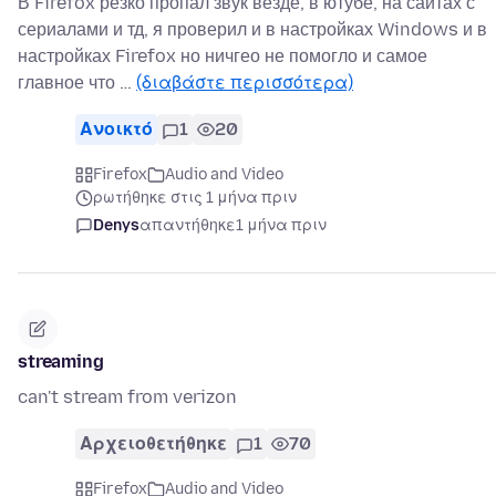
В Firefox резко пропал звук везде, в ютубе, на сайтах с
сериалами и тд, я проверил и в настройках Windows и в
настройках Firefox но ничгео не помогло и самое
главное что …
(διαβάστε περισσότερα)
Ανοικτό
1
20
Firefox
Audio and Video
ρωτήθηκε στις 1 μήνα πριν
Denys
απαντήθηκε
1 μήνα πριν
streaming
can't stream from verizon
Αρχειοθετήθηκε
1
70
Firefox
Audio and Video