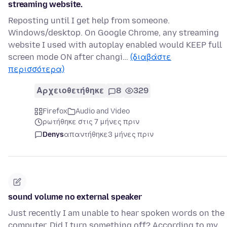
streaming website.
Reposting until I get help from someone.
Windows/desktop. On Google Chrome, any streaming
website I used with autoplay enabled would KEEP full
screen mode ON after changi…
(διαβάστε
περισσότερα)
Αρχειοθετήθηκε
8
329
Firefox
Audio and Video
ρωτήθηκε στις 7 μήνες πριν
Denys
απαντήθηκε
3 μήνες πριν
sound volume no external speaker
Just recently I am unable to hear spoken words on the
computer. Did I turn something off? According to my