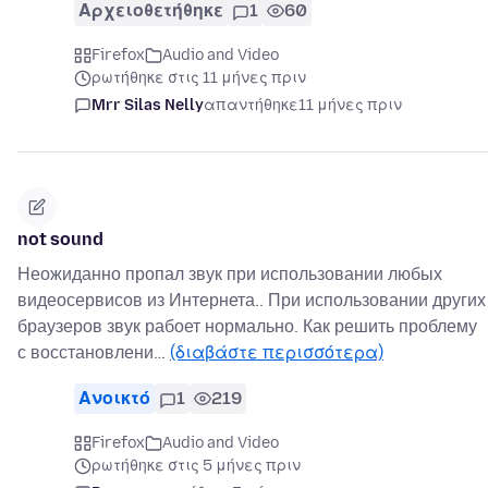
Αρχειοθετήθηκε
1
60
Firefox
Audio and Video
ρωτήθηκε στις 11 μήνες πριν
Mrr Silas Nelly
απαντήθηκε
11 μήνες πριν
not sound
Неожиданно пропал звук при использовании любых
видеосервисов из Интернета.. При использовании других
браузеров звук рабоет нормально. Как решить проблему
с восстановлени…
(διαβάστε περισσότερα)
Ανοικτό
1
219
Firefox
Audio and Video
ρωτήθηκε στις 5 μήνες πριν