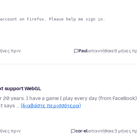
μήνες πριν
Paul
απαντήθηκε
6 μήνες π
not support WebGL
 20 years. I have a game I play every day (from FaceBook)
 it says …
(διαβάστε περισσότερα)
μήνες πριν
cor-el
απαντήθηκε
3 μήνες π