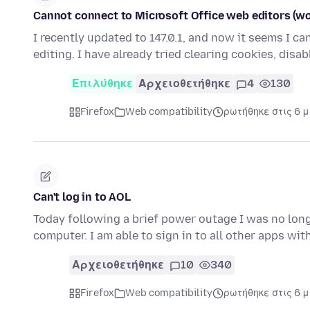
Cannot connect to Microsoft Office web editors (wo
I recently updated to 147.0.1, and now it seems I c
editing. I have already tried clearing cookies, disa
Επιλύθηκε
Αρχειοθετήθηκε
4
130
Firefox
Web compatibility
ρωτήθηκε στις 6 
Can't log in to AOL
Today following a brief power outage I was no long
computer. I am able to sign in to all other apps wi
Αρχειοθετήθηκε
10
340
Firefox
Web compatibility
ρωτήθηκε στις 6 