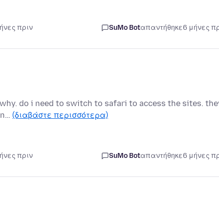
μήνες πριν
SuMo Bot
απαντήθηκε
6 μήνες π
why. do i need to switch to safari to access the sites. the
han…
(διαβάστε περισσότερα)
μήνες πριν
SuMo Bot
απαντήθηκε
6 μήνες π