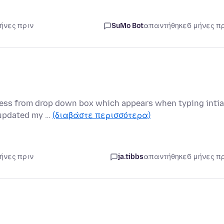
μήνες πριν
SuMo Bot
απαντήθηκε
6 μήνες π
ress from drop down box which appears when typing intia
e updated my …
(διαβάστε περισσότερα)
μήνες πριν
ja.tibbs
απαντήθηκε
6 μήνες π