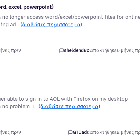
rd, excel, powerpoint)
an no longer access word/excel/powerpoint files for onlin
bling ad…
(διαβάστε περισσότερα)
μήνες πριν
sheldend80
απαντήθηκε
6 μήνες π
er able to sign in to AOL with Firefox on my desktop
th no problem. I…
(διαβάστε περισσότερα)
μήνες πριν
GTDadd
απαντήθηκε
2 μήνες π