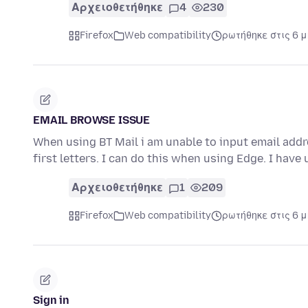
Αρχειοθετήθηκε
4
230
Firefox
Web compatibility
ρωτήθηκε στις 6 
EMAIL BROWSE ISSUE
When using BT Mail i am unable to input email add
first letters. I can do this when using Edge. I hav
Αρχειοθετήθηκε
1
209
Firefox
Web compatibility
ρωτήθηκε στις 6 
Sign in