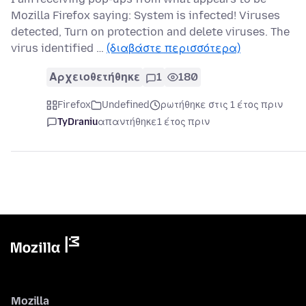
Mozilla Firefox saying: System is infected! Viruses
detected, Turn on protection and delete viruses. The
virus identified …
(διαβάστε περισσότερα)
Αρχειοθετήθηκε
1
180
Firefox
Undefined
ρωτήθηκε στις 1 έτος πριν
TyDraniu
απαντήθηκε
1 έτος πριν
Mozilla