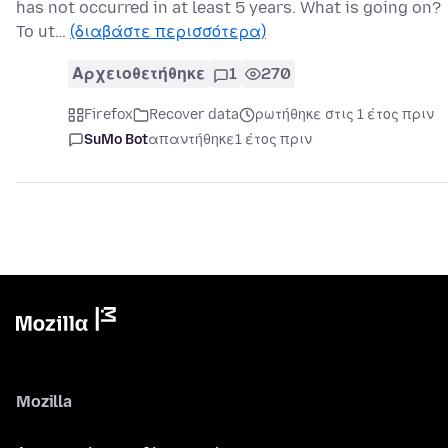
has not occurred in at least 5 years. What is going on?
To ut…
(διαβάστε περισσότερα)
Αρχειοθετήθηκε
1
270
Firefox
Recover data
ρωτήθηκε στις 1 έτος πριν
SuMo Bot
απαντήθηκε
1 έτος πριν
Mozilla