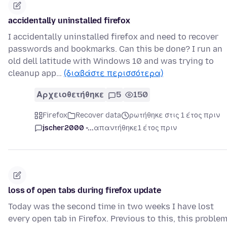
accidentally uninstalled firefox
I accidentally uninstalled firefox and need to recover
passwords and bookmarks. Can this be done? I run an
old dell latitude with Windows 10 and was trying to
cleanup app…
(διαβάστε περισσότερα)
Αρχειοθετήθηκε
5
150
Firefox
Recover data
ρωτήθηκε στις 1 έτος πριν
jscher2000 -...
απαντήθηκε
1 έτος πριν
loss of open tabs during firefox update
Today was the second time in two weeks I have lost
every open tab in Firefox. Previous to this, this proble