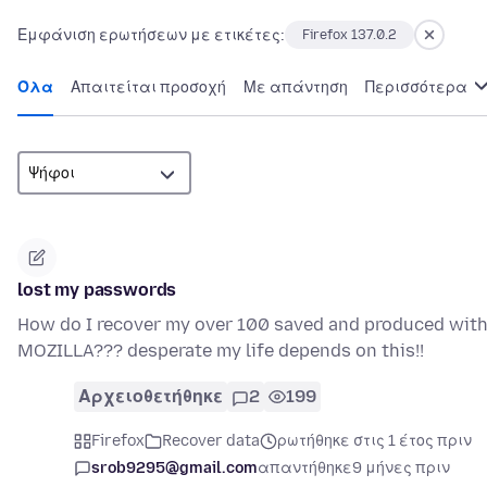
Εμφάνιση ερωτήσεων με ετικέτες:
Firefox 137.0.2
Όλα
Απαιτείται προσοχή
Με απάντηση
Περισσότερα
lost my passwords
How do I recover my over 100 saved and produced wit
MOZILLA??? desperate my life depends on this!!
Αρχειοθετήθηκε
2
199
Firefox
Recover data
ρωτήθηκε στις 1 έτος πριν
srob9295@gmail.com
απαντήθηκε
9 μήνες πριν