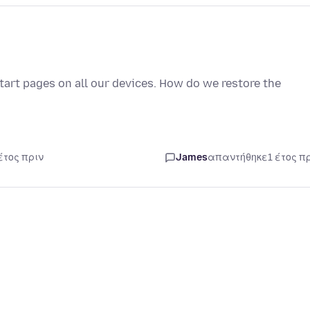
tart pages on all our devices. How do we restore the
έτος πριν
James
απαντήθηκε
1 έτος π