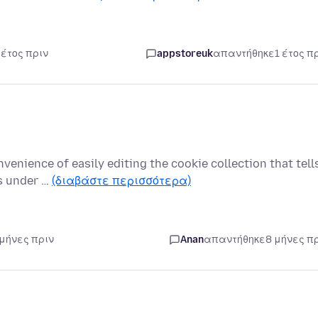
 έτος πριν
appstoreuk
απαντήθηκε
1 έτος π
venience of easily editing the cookie collection that tell
as under …
(διαβάστε περισσότερα)
 μήνες πριν
Anan
απαντήθηκε
8 μήνες π