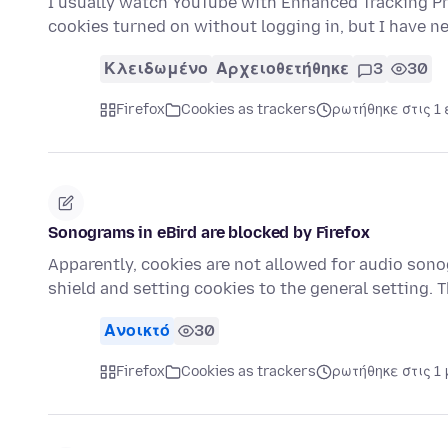
I usually watch YouTube with Enhanced Tracking Pr
cookies turned on without logging in, but I have 
Κλειδωμένο
Αρχειοθετήθηκε
3
30
Firefox
Cookies as trackers
ρωτήθηκε στις 1 
Sonograms in eBird are blocked by Firefox
Apparently, cookies are not allowed for audio sono
shield and setting cookies to the general setting.
Ανοικτό
30
Firefox
Cookies as trackers
ρωτήθηκε στις 1