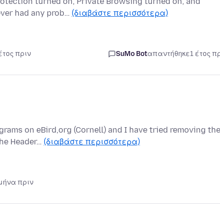
otection turned on, Private Browsing turned on, and
never had any prob…
(διαβάστε περισσότερα)
έτος πριν
SuMo Bot
απαντήθηκε
1 έτος π
grams on eBird,org (Cornell) and I have tried removing th
 The Header…
(διαβάστε περισσότερα)
 μήνα πριν