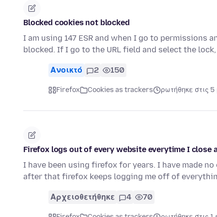
Blocked cookies not blocked
I am using 147 ESR and when I go to permissions and
blocked. If I go to the URL field and select the lock,
Ανοικτό
2
150
Firefox
Cookies as trackers
ρωτήθηκε στις 5
Firefox logs out of every website everytime I close a
I have been using firefox for years. I have made no
after that firefox keeps logging me off of everythin
Αρχειοθετήθηκε
4
70
Firefox
Cookies as trackers
ρωτήθηκε στις 1 