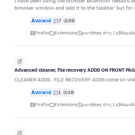
I have been using the browser extension feedbro and
browser window and 'add it to the taskbar' but for
Ανοικτό
7
20
Firefox
Extensions
ρωτήθηκε στις 1 εβδομάδ
Advanced cleaner, file recovery ADDS ON FRONT PA
CLEANER ADDS , FILE RECOVERY ADDS come on vid
Ανοικτό
1
10
Firefox
Extensions
ρωτήθηκε στις 1 εβδομάδ