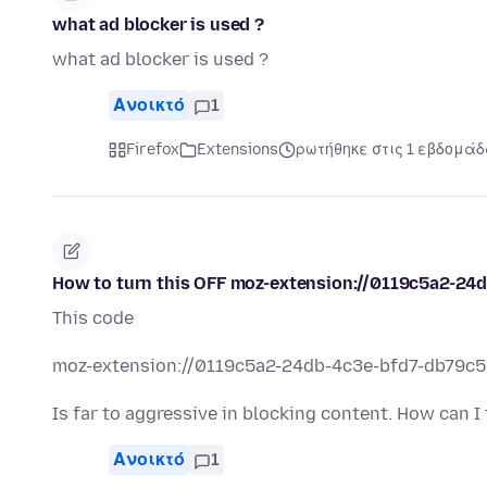
what ad blocker is used ?
what ad blocker is used ?
Ανοικτό
1
Firefox
Extensions
ρωτήθηκε στις 1 εβδομάδ
How to turn this OFF moz-extension://0119c5a2-2
This code
moz-extension://0119c5a2-24db-4c3e-bfd7-db79c
Is far to aggressive in blocking content. How can I 
Ανοικτό
1