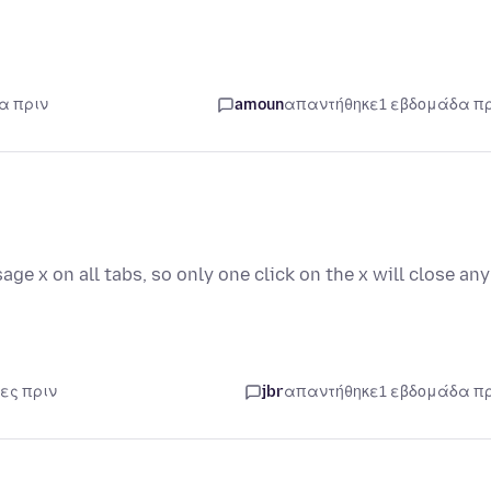
α πριν
amoun
απαντήθηκε
1 εβδομάδα π
age x on all tabs, so only one click on the x will close any
ες πριν
jbr
απαντήθηκε
1 εβδομάδα π