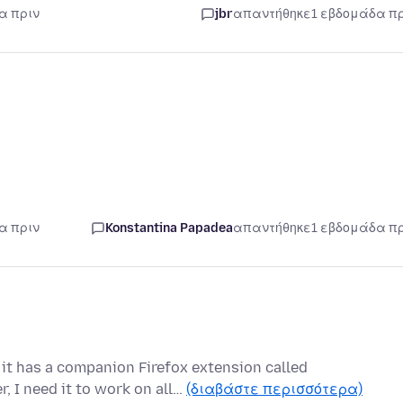
α πριν
jbr
απαντήθηκε
1 εβδομάδα π
α πριν
Konstantina Papadea
απαντήθηκε
1 εβδομάδα π
it has a companion Firefox extension called
, I need it to work on all…
(διαβάστε περισσότερα)