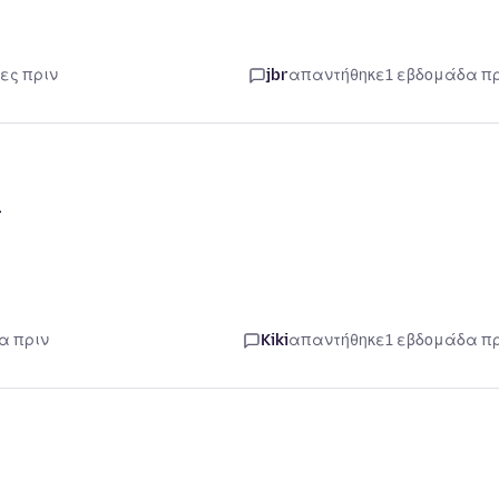
ες πριν
jbr
απαντήθηκε
1 εβδομάδα π
+
α πριν
Kiki
απαντήθηκε
1 εβδομάδα π