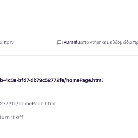
α πριν
TyDraniu
απαντήθηκε
1 εβδομάδα π
4db-4c3e-bfd7-db79c52772fe/homePage.html
52772fe/homePage.html
turn it off