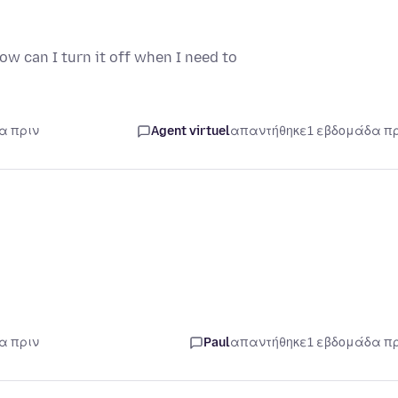
ow can I turn it off when I need to
α πριν
Agent virtuel
απαντήθηκε
1 εβδομάδα π
α πριν
Paul
απαντήθηκε
1 εβδομάδα π