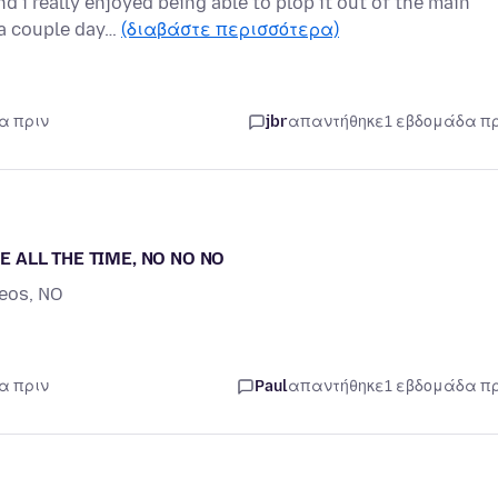
 i really enjoyed being able to plop it out of the main
 a couple day…
(διαβάστε περισσότερα)
α πριν
jbr
απαντήθηκε
1 εβδομάδα π
GE ALL THE TIME, NO NO NO
eos, NO
α πριν
Paul
απαντήθηκε
1 εβδομάδα π