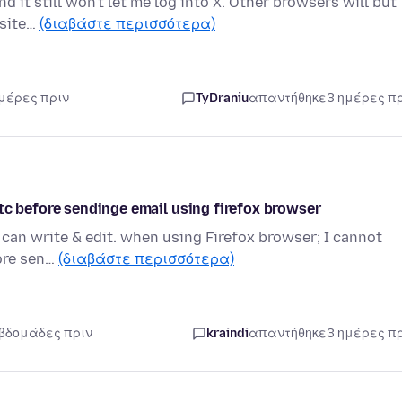
d it still won't let me log into X. Other browsers will but
 site…
(διαβάστε περισσότερα)
ημέρες πριν
TyDraniu
απαντήθηκε
3 ημέρες π
tc before sendinge email using firefox browser
can write & edit. when using Firefox browser; I cannot
fore sen…
(διαβάστε περισσότερα)
εβδομάδες πριν
kraindi
απαντήθηκε
3 ημέρες π