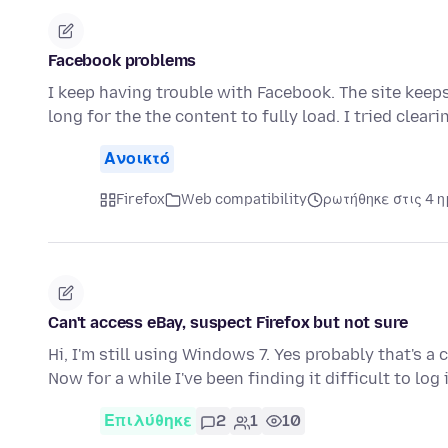
Facebook problems
I keep having trouble with Facebook. The site keeps
long for the the content to fully load. I tried clear
Ανοικτό
Firefox
Web compatibility
ρωτήθηκε στις 4 
Can't access eBay, suspect Firefox but not sure
Hi, I'm still using Windows 7. Yes probably that's a 
Now for a while I've been finding it difficult to log
Επιλύθηκε
2
1
10