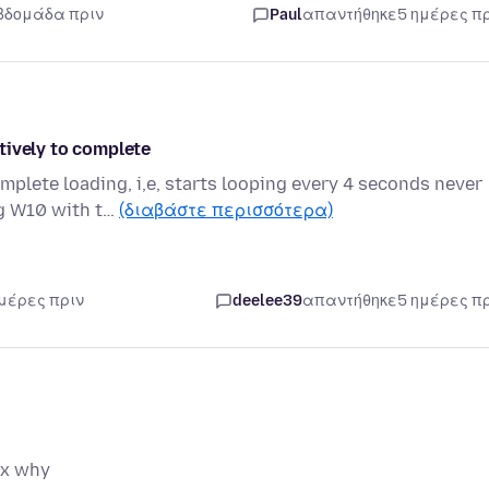
εβδομάδα πριν
Paul
απαντήθηκε
5 ημέρες π
tively to complete
mplete loading, i,e, starts looping every 4 seconds never
ng W10 with t…
(διαβάστε περισσότερα)
ημέρες πριν
deelee39
απαντήθηκε
5 ημέρες π
ox why