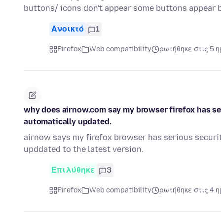
buttons/ icons don't appear some buttons appear 
Ανοικτό
1
Firefox
Web compatibility
ρωτήθηκε στις 5 
why does airnow.com say my browser firefox has ser
automatically updated.
airnow says my firefox browser has serious securit
upddated to the latest version.
Επιλύθηκε
3
Firefox
Web compatibility
ρωτήθηκε στις 4 