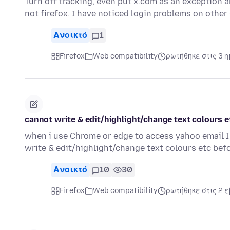
Turn off tracking, even put x.com as an exception an
not firefox. I have noticed login problems on other
Ανοικτό
1
Firefox
Web compatibility
ρωτήθηκε στις 3 
cannot write & edit/highlight/change text colours e
when i use Chrome or edge to access yahoo email I 
write & edit/highlight/change text colours etc be
Ανοικτό
10
30
Firefox
Web compatibility
ρωτήθηκε στις 2 