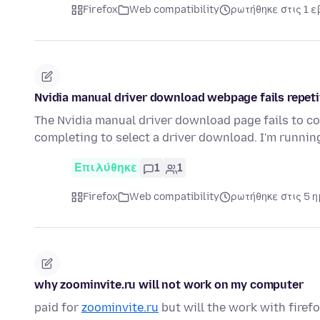
Firefox
Web compatibility
ρωτήθηκε στις 1 
Nvidia manual driver download webpage fails repeti
The Nvidia manual driver download page fails to co
completing to select a driver download. I'm runni
Επιλύθηκε
1
1
Firefox
Web compatibility
ρωτήθηκε στις 5 
why zoominvite.ru will not work on my computer
paid for
zoominvite.ru
but will the work with firef