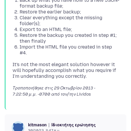
Back up what you have now to a new JSON-
format backup file;
Restore the earlier backup;
Clear everything except the missing
folder(s);
Export to an HTML file;
Restore the backup you created in step #1;
then finally
Import the HTML file you created in step
#4.
It's not the most elegant solution however it
will hopefully accomplish what you require if
Τροποποιήθηκε στις
29 Οκτωβρίου 2013 -
7:22:50 μ.μ. -0700
από τον/την Lividos
Ιδιοκτήτης ερώτησης
kitmason
30/10/13, 2:47 π.μ.