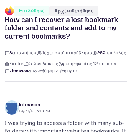
Επιλύθηκε
Αρχειοθετήθηκε
How can I recover a lost bookmark
folder and contents and add to my
current boolmarks?
3
απαντήσεις
1
έχει αυτό το πρόβλημα
260
προβολές
Firefox
Σελιδοδείκτες
ρωτήθηκε στις 12 έτη πριν
kitmason
απαντήθηκε
12 έτη πριν
kitmason
10/29/13, 6:18 PM
I was trying to access a folder with many sub-
folders with important websites bookmarks. It