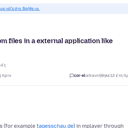
ρειάζεστε βοήθεια.
 files in a external application like
λές
η πριν
cor-el
απαντήθηκε
12 έτη π
es (for example
tagesschau.de
) in mplayer through