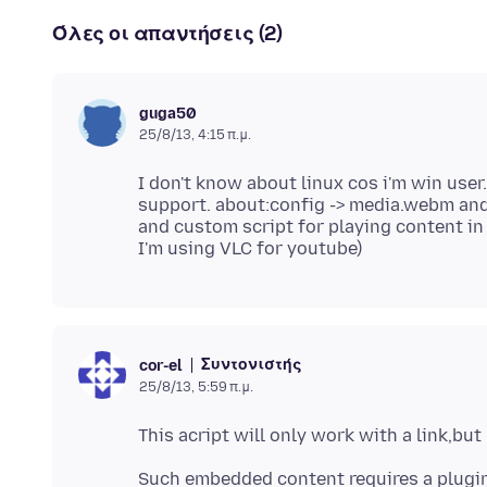
Όλες οι απαντήσεις (2)
guga50
25/8/13, 4:15 π.μ.
I don't know about linux cos i'm win use
support. about:config -> media.webm and
and custom script for playing content in 
Συντονιστής
cor-el
25/8/13, 5:59 π.μ.
This acript will only work with a link,b