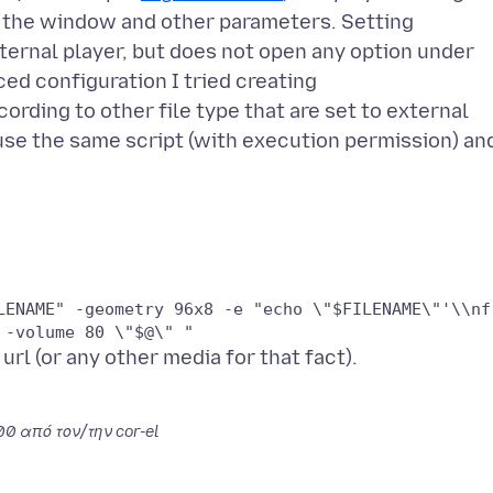
of the window and other parameters. Setting
ternal player, but does not open any option under
ced configuration I tried creating
rding to other file type that are set to external
o use the same script (with execution permission) an
LENAME" -geometry 96x8 -e "echo \"$FILENAME\"'\\nfr
 -volume 80 \"$@\" "
700
από τον/την cor-el