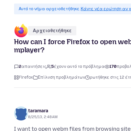
Αυτό το νήμα αρχειοθετήθηκε.
Κάντε νέα ερώτηση αν χ
Αρχειοθετήθηκε
How can I force Firefox to open webm
mplayer?
2
απαντήσεις
5
έχουν αυτό το πρόβλημα
170
προβο
Firefox
Επίλυση προβλημάτων
ρωτήθηκε στις 12 έτ
taramara
8/25/13, 2:48 AM
I want to open webm files from browsing sit