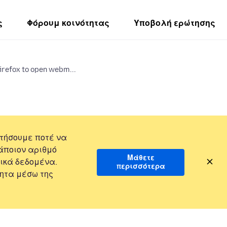
ς
Φόρουμ κοινότητας
Υποβολή ερώτησης
irefox to open webm...
τήσουμε ποτέ να
άποιον αριθμό
Μάθετε
ικά δεδομένα.
περισσότερα
ητα μέσω της