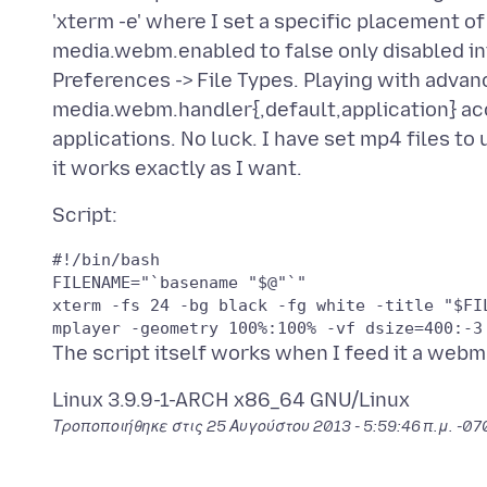
'xterm -e' where I set a specific placement 
media.webm.enabled to false only disabled in
Preferences -> File Types. Playing with advan
media.webm.handler{,default,application} acco
applications. No luck. I have set mp4 files t
#!/bin/bash

FILENAME="`basename "$@"`"

xterm -fs 24 -bg black -fg white -title "$FI
mplayer -geometry 100%:100% -vf dsize=400:-3
Τροποποιήθηκε στις
25 Αυγούστου 2013 - 5:59:46 π.μ. -0