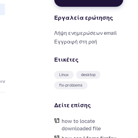
Εργαλεία ερώτησης
Λήψη ενημερώσεων email
Εγγραφή στη ροή
Ετικέτες
Linux
desktop
ριν
fix-problems
Δείτε επίσης
how to locate
downloaded file