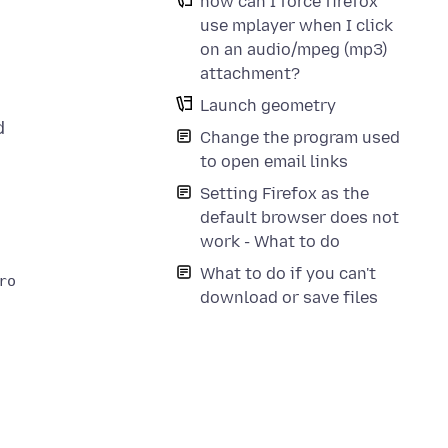
how can I force firefox
use mplayer when I click
on an audio/mpeg (mp3)
attachment?
Launch geometry
d
Change the program used
to open email links
Setting Firefox as the
default browser does not
work - What to do
What to do if you can't
om\\n'\"$@\" && \

download or save files