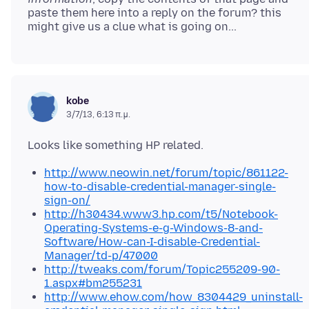
paste them here into a reply on the forum? this
kobe
3/7/13, 6:13 π.μ.
http://www.neowin.net/forum/topic/861122-
how-to-disable-credential-manager-single-
sign-on/
http://h30434.www3.hp.com/t5/Notebook-
Operating-Systems-e-g-Windows-8-and-
Software/How-can-I-disable-Credential-
Manager/td-p/47000
http://tweaks.com/forum/Topic255209-90-
1.aspx#bm255231
http://www.ehow.com/how_8304429_uninstall-