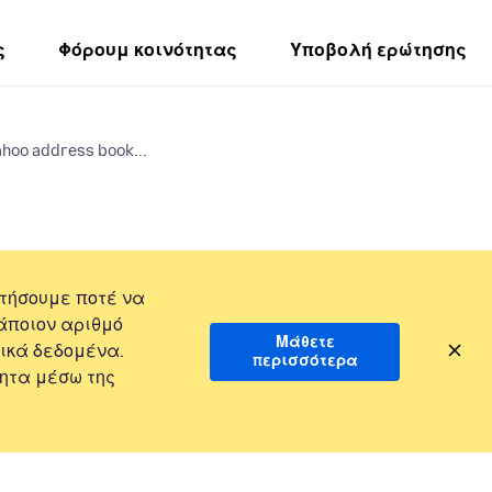
ς
Φόρουμ κοινότητας
Υποβολή ερώτησης
ahoo address book...
τήσουμε ποτέ να
άποιον αριθμό
Μάθετε
ικά δεδομένα.
περισσότερα
ητα μέσω της