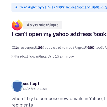
Αυτό το νήμα αρχειοθετήθηκε.
Κάντε νέα ερώτηση αν χ
Αρχειοθετήθηκε
I can't open my yahoo address boo
1
απάντηση
26
έχουν αυτό το πρόβλημα
260
προβολ
Firefox
ρωτήθηκε στις 15 έτη πριν
scottap1
12/14/10, 2:31 AM
when I try to compose new emails in Yahoo, I 