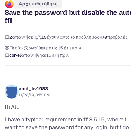
Αρχειοθετήθηκε
Save the password but disable the aut
fill
2
απαντήσεις
19
έχουν αυτό το πρόβλημα
70
προβολές
Firefox
ρωτήθηκε στις 15 έτη πριν
cor-el
απαντήθηκε
15 έτη πριν
amit_kv1983
11/22/10, 3:59 PM
I have a typical requirement in ff 3.5.15, where i
want to save the password for any login. but i do