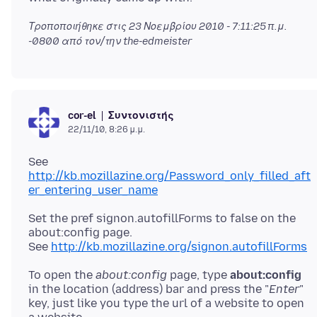
Τροποποιήθηκε στις
23 Νοεμβρίου 2010 - 7:11:25 π.μ.
-0800
από τον/την the-edmeister
Συντονιστής
cor-el
22/11/10, 8:26 μ.μ.
See
http://kb.mozillazine.org/Password_only_filled_aft
er_entering_user_name
Set the pref signon.autofillForms to false on the
about:config page.
See
http://kb.mozillazine.org/signon.autofillForms
To open the
about:config
page, type
about:config
in the location (address) bar and press the "
Enter
"
key, just like you type the url of a website to open