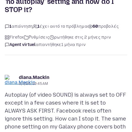
'no autoplay' setting and how do I
STOP it?
1
απάντηση
1
έχει αυτό το πρόβλημα
60
προβολές
Firefox
Ρυθμίσεις
ρωτήθηκε στις 2 μήνες πριν
Agent virtuel
απαντήθηκε
1 μήνα πριν
diana.Mackin
6/7/26, 10:45 AM
Autoplay (of video SOUND) is always set to OFF
except in a few cases where it is set to
ALWAYS ASK FIRST. Facebook reels often
ignore this setting. How can I stop it. The same
phone setting on my Galaxy phone covers both