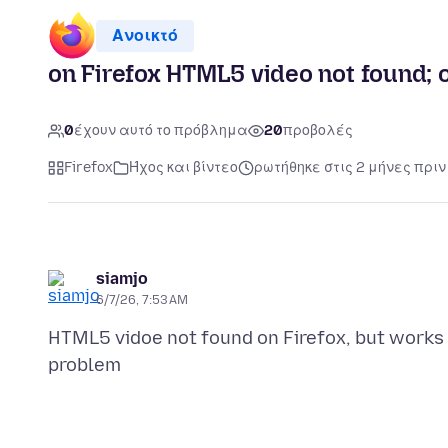
Ανοικτό
on Firefox HTML5 video not found; 
0
έχουν αυτό το πρόβλημα
20
προβολές
Firefox
Ήχος και βίντεο
ρωτήθηκε στις 2 μήνες πριν
siamjo
6/7/26, 7:53 AM
HTML5 vidoe not found on Firefox, but works 