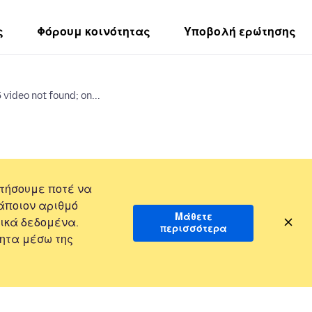
ς
Φόρουμ κοινότητας
Υποβολή ερώτησης
video not found; on...
τήσουμε ποτέ να
άποιον αριθμό
Μάθετε
ικά δεδομένα.
περισσότερα
ητα μέσω της