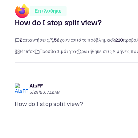
Επιλύθηκε
How do I stop split view?
2
απαντήσεις
5
έχουν αυτό το πρόβλημα
218
προβο
Firefox
Προσβασιμότητα
ρωτήθηκε στις 2 μήνες πρ
AlsFF
5/29/26, 7:12 AM