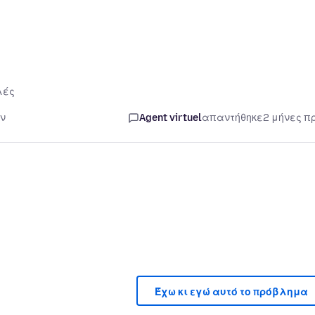
λές
ιν
Agent virtuel
απαντήθηκε
2 μήνες π
Έχω κι εγώ αυτό το πρόβλημα