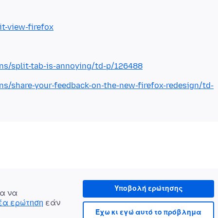
it-view-firefox
ons/split-tab-is-annoying/td-p/126488
ons/share-your-feedback-on-the-new-firefox-redesign/td-
Υποβολή ερώτησης
α να
νέα ερώτηση
εάν
Έχω κι εγώ αυτό το πρόβλημα