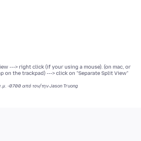
w ---> right click (if your using a mouse). (on mac, or
μ.μ. -0700
από τον/την Jason Truong