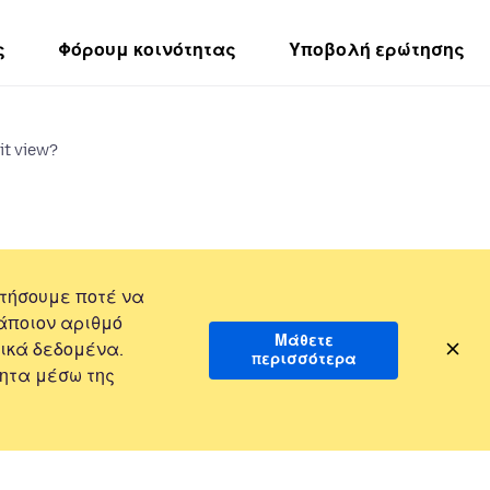
ς
Φόρουμ κοινότητας
Υποβολή ερώτησης
it view?
τήσουμε ποτέ να
άποιον αριθμό
Μάθετε
ικά δεδομένα.
περισσότερα
ητα μέσω της