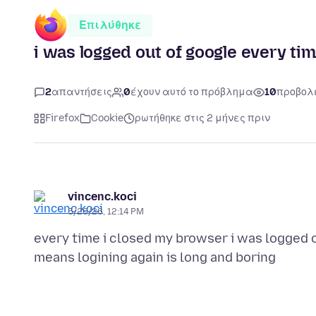
Επιλύθηκε
i was logged out of google every tim
2
απαντήσεις
0
έχουν αυτό το πρόβλημα
10
προβολ
Firefox
Cookie
ρωτήθηκε στις 2 μήνες πριν
vincenc.koci
5/26/26, 12:14 PM
every time i closed my browser i was logged o