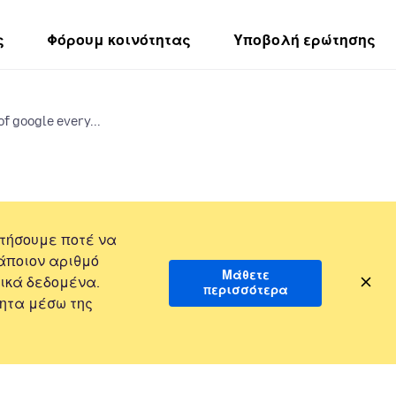
ς
Φόρουμ κοινότητας
Υποβολή ερώτησης
of google every...
τήσουμε ποτέ να
άποιον αριθμό
Μάθετε
ικά δεδομένα.
περισσότερα
ητα μέσω της