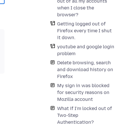
out of all my accounts
when I close the
browser?
Getting logged out of
Firefox every time I shut
it down.
youtube and google login
problem
Delete browsing, search
and download history on
Firefox
My sign in was blocked
for security reasons on
Mozilla account
What if I'm locked out of
Two-Step
Authentication?