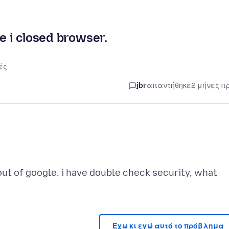
e i closed browser.
ές
jbr
απαντήθηκε
2 μήνες π
ut of google. i have double check security, what
Έχω κι εγώ αυτό το πρόβλημα