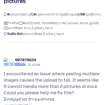
pictures
6
απαντήσεις
0
έχουν αυτό το πρόβλημα
50
προβολές
Firefox
Αναζήτηση, προσθήκη ετικετών και κοινή χρήση
ρωτήθηκε στις 2 μήνες πριν
SuMo Bot
απαντήθηκε
2 μήνες πριν
907078624
5/13/26, 12:32 AM
I encountered an issue where pasting multiple
images causes the upload to fail. It seems like
it cannot handle more than 2 pictures at once.
Συνημμένα στιγμιότυπα