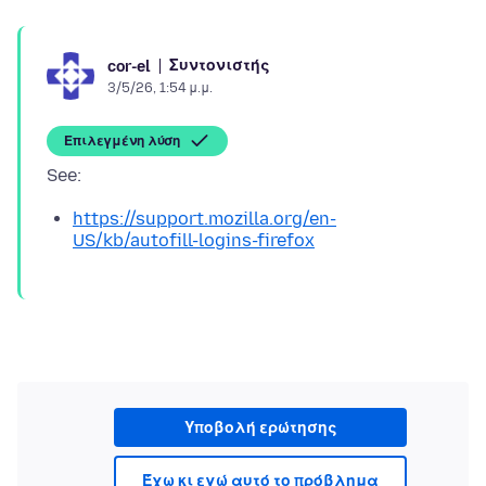
Συντονιστής
cor-el
3/5/26, 1:54 μ.μ.
Επιλεγμένη λύση
https://support.mozilla.org/en-
US/kb/autofill-logins-firefox
Υποβολή ερώτησης
Έχω κι εγώ αυτό το πρόβλημα