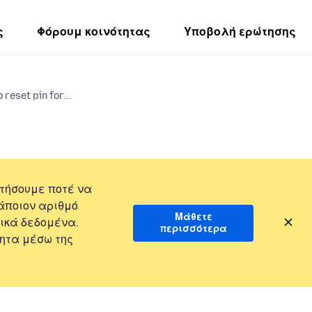
ς
Φόρουμ κοινότητας
Υποβολή ερώτησης
 reset pin for...
τήσουμε ποτέ να
άποιον αριθμό
Μάθετε
ικά δεδομένα.
περισσότερα
ητα μέσω της