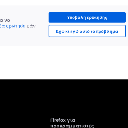
Υποβολή ερώτησης
α να
νέα ερώτηση
εάν
Έχω κι εγώ αυτό το πρόβλημα
Firefox για
προγραμματιστές