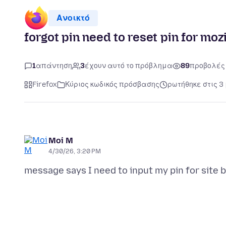
Ανοικτό
forgot pin need to reset pin for mozil
1
απάντηση
3
έχουν αυτό το πρόβλημα
89
προβολές
Firefox
Κύριος κωδικός πρόσβασης
ρωτήθηκε στις 3
Moi M
4/30/26, 3:20 PM