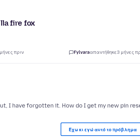
la fire fox
 μήνες πριν
Fylvara
απαντήθηκε
3 μήνες π
Έχω κι εγώ αυτό το πρόβλημα