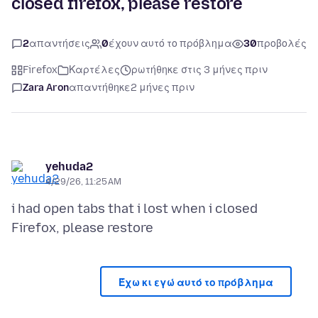
closed firefox, please restore
2
απαντήσεις
0
έχουν αυτό το πρόβλημα
30
προβολές
Firefox
Καρτέλες
ρωτήθηκε στις 3 μήνες πριν
Zara Aron
απαντήθηκε
2 μήνες πριν
yehuda2
4/29/26, 11:25 AM
i had open tabs that i lost when i closed
Έχω κι εγώ αυτό το πρόβλημα