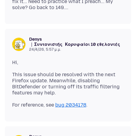
fix it... Need to practice what I preach... My
Denys
Συντονιστής
Κορυφαίοι 10 εθελοντές
24/4/26, 5:57 μ.μ.
This issue should be resolved with the next
Firefox update. Meanwhile, disabling
BitDefender or turning off its traffic filtering
For reference, see
bug 2034178