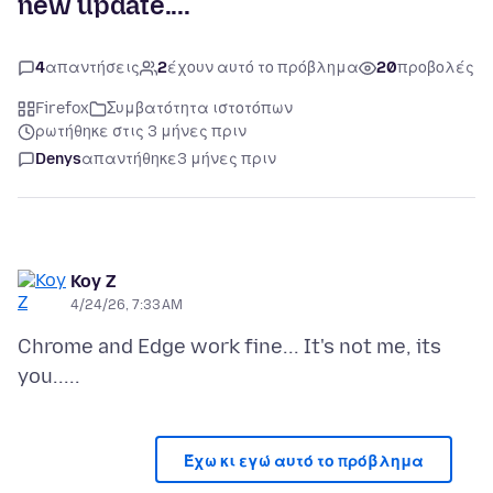
new update....
4
απαντήσεις
2
έχουν αυτό το πρόβλημα
20
προβολές
Firefox
Συμβατότητα ιστοτόπων
ρωτήθηκε στις 3 μήνες πριν
Denys
απαντήθηκε
3 μήνες πριν
Koy Z
4/24/26, 7:33 AM
Chrome and Edge work fine... It's not me, its
Έχω κι εγώ αυτό το πρόβλημα