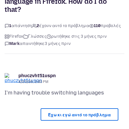
language in Firefox. How do I do
that?
1
απάντηση
2
έχουν αυτό το πρόβλημα
110
προβολές
Firefox
Γλώσσες
ρωτήθηκε στις 3 μήνες πριν
Mark
απαντήθηκε
3 μήνες πριν
phuczvht51uspn
4/23/26, 2:03 PM
Έχω κι εγώ αυτό το πρόβλημα