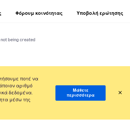
ς
Φόρουμ κοινότητας
Υποβολή ερώτησης
s not being created
τήσουμε ποτέ να
άποιον αριθμό
Μάθετε
ικά δεδομένα.
περισσότερα
ητα μέσω της