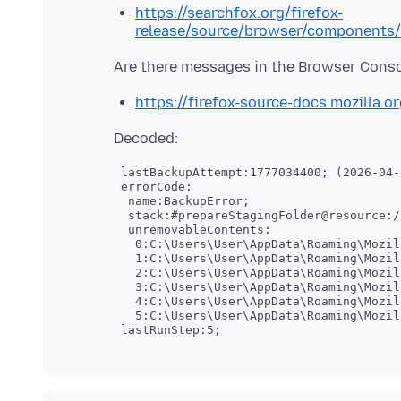
https://searchfox.org/firefox-
release/source/browser/components
https://firefox-source-docs.mozilla.
 lastBackupAttempt:1777034400; (2026-04-
 errorCode:

  name:BackupError;

  stack:#prepareStagingFolder@resource:/
  unremovableContents:

   0:C:\Users\User\AppData\Roaming\Mozil
   1:C:\Users\User\AppData\Roaming\Mozil
   2:C:\Users\User\AppData\Roaming\Mozil
   3:C:\Users\User\AppData\Roaming\Mozil
   4:C:\Users\User\AppData\Roaming\Mozil
   5:C:\Users\User\AppData\Roaming\Mozil
 lastRunStep:5;