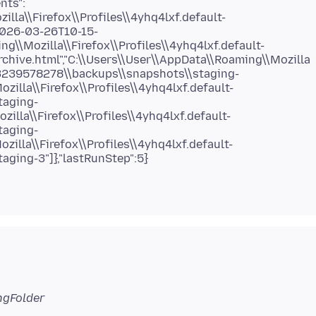
nts":
lla\\Firefox\\Profiles\\4yhq4lxf.default-
026-03-26T10-15-
ng\\Mozilla\\Firefox\\Profiles\\4yhq4lxf.default-
hive.html","C:\\Users\\User\\AppData\\Roaming\\Mozilla
533239578278\\backups\\snapshots\\staging-
zilla\\Firefox\\Profiles\\4yhq4lxf.default-
taging-
zilla\\Firefox\\Profiles\\4yhq4lxf.default-
taging-
zilla\\Firefox\\Profiles\\4yhq4lxf.default-
ngFolder