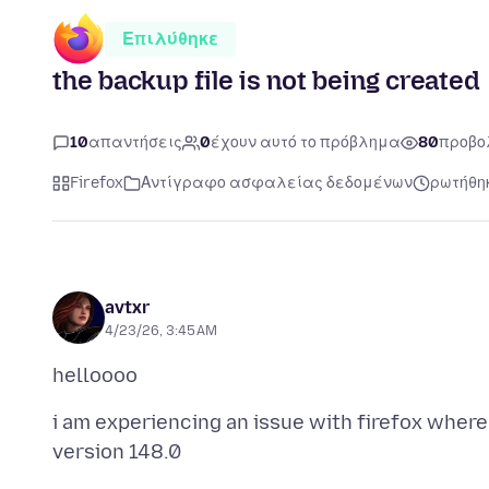
Επιλύθηκε
the backup file is not being created
10
απαντήσεις
0
έχουν αυτό το πρόβλημα
80
προβο
Firefox
Αντίγραφο ασφαλείας δεδομένων
ρωτήθηκ
avtxr
4/23/26, 3:45 AM
i am experiencing an issue with firefox where