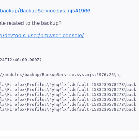
/backup/BackupService.sys.mjs#1966
org/devtools-user/browser_console/
24T12:40:00.000Z)

//modules/backup/BackupService.sys.mjs:1976:25\n;

la\Firefox\Profiles\4yhq4lxf.default-1533239578278\backu
la\Firefox\Profiles\4yhq4lxf.default-1533239578278\backu
la\Firefox\Profiles\4yhq4lxf.default-1533239578278\backu
la\Firefox\Profiles\4yhq4lxf.default-1533239578278\backu
la\Firefox\Profiles\4yhq4lxf.default-1533239578278\backu
la\Firefox\Profiles\4yhq4lxf.default-1533239578278\backu