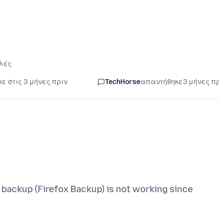
λές
ε στις 3 μήνες πριν
TechHorse
απαντήθηκε
3 μήνες π
 backup (Firefox Backup) is not working since