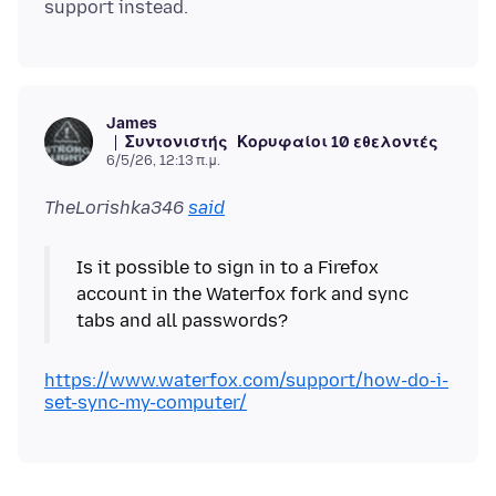
James
Συντονιστής
Κορυφαίοι 10 εθελοντές
6/5/26, 12:13 π.μ.
TheLorishka346
said
Is it possible to sign in to a Firefox
account in the Waterfox fork and sync
https://www.waterfox.com/support/how-do-i-
set-sync-my-computer/