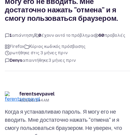
могу его не вводить. Мне
достаточно нажать "отмена" и я
смогу пользоваться браузером.
1
απάντηση
0
έχουν αυτό το πρόβλημα
60
προβολές
Firefox
Κύριος κωδικός πρόσβασης
ρωτήθηκε στις 3 μήνες πριν
Denys
απαντήθηκε
3 μήνες πριν
ferentsevpavel
4/15/26, 1:44 AM
Когда я устанавливаю пароль. Я могу его не
вводить. Мне достаточно нажать "отмена" и я
смогу пользоваться браузером. Не уверен, что