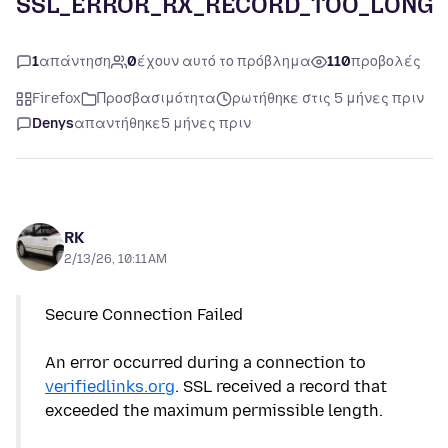
SSL_ERROR_RX_RECORD_TOO_LONG
1
απάντηση
0
έχουν αυτό το πρόβλημα
110
προβολές
Firefox
Προσβασιμότητα
ρωτήθηκε στις 5 μήνες πριν
Denys
απαντήθηκε
5 μήνες πριν
RK
2/13/26, 10:11 AM
Secure Connection Failed
An error occurred during a connection to
verifiedlinks.org
. SSL received a record that
exceeded the maximum permissible length.