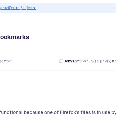
ρειάζεστε βοήθεια.
 bookmarks
ες πριν
Denys
απαντήθηκε
6 μήνες π
nctional because one of Firefox's files is in use b