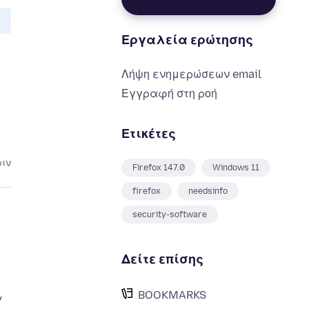
Εργαλεία ερώτησης
Λήψη ενημερώσεων email
Εγγραφή στη ροή
Ετικέτες
ριν
Firefox 147.0
Windows 11
firefox
needsinfo
security-software
Δείτε επίσης
BOOKMARKS
y