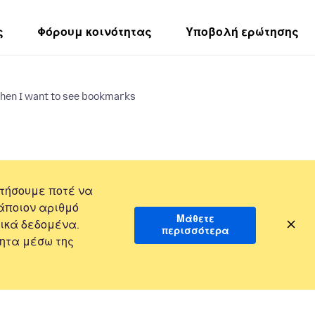
ς
Φόρουμ κοινότητας
Υποβολή ερώτησης
hen I want to see bookmarks
τήσουμε ποτέ να
άποιον αριθμό
Μάθετε
ικά δεδομένα.
περισσότερα
ητα μέσω της