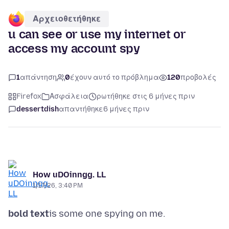
Αρχειοθετήθηκε
u can see or use my internet or
access my account spy
1
απάντηση
0
έχουν αυτό το πρόβλημα
120
προβολές
Firefox
Ασφάλεια
ρωτήθηκε στις 6 μήνες πριν
dessertdish
απαντήθηκε
6 μήνες πριν
How uDOinngg. LL
1/17/26, 3:40 PM
bold text