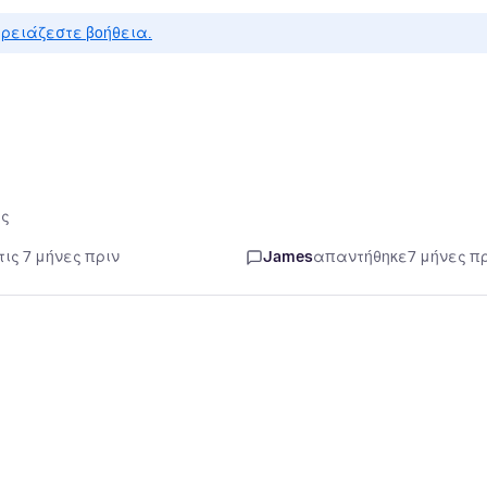
ρειάζεστε βοήθεια.
ές
ις 7 μήνες πριν
James
απαντήθηκε
7 μήνες π