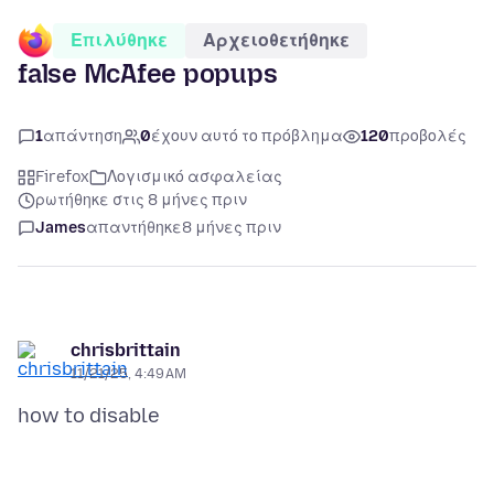
Επιλύθηκε
Αρχειοθετήθηκε
false McAfee popups
1
απάντηση
0
έχουν αυτό το πρόβλημα
120
προβολές
Firefox
Λογισμικό ασφαλείας
ρωτήθηκε στις 8 μήνες πριν
James
απαντήθηκε
8 μήνες πριν
chrisbrittain
11/21/25, 4:49 AM