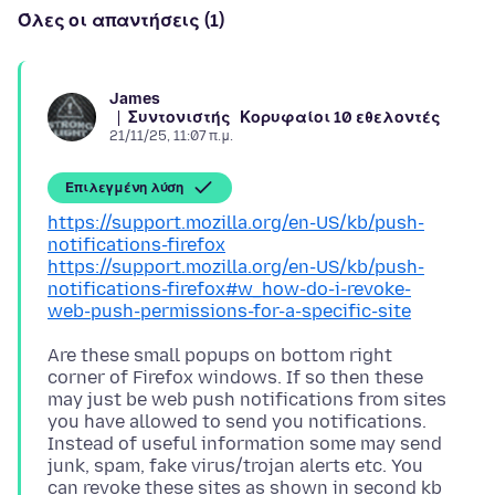
Όλες οι απαντήσεις (1)
James
Συντονιστής
Κορυφαίοι 10 εθελοντές
21/11/25, 11:07 π.μ.
Επιλεγμένη λύση
https://support.mozilla.org/en-US/kb/push-
notifications-firefox
https://support.mozilla.org/en-US/kb/push-
notifications-firefox#w_how-do-i-revoke-
web-push-permissions-for-a-specific-site
Are these small popups on bottom right
corner of Firefox windows. If so then these
may just be web push notifications from sites
you have allowed to send you notifications.
Instead of useful information some may send
junk, spam, fake virus/trojan alerts etc. You
can revoke these sites as shown in second kb