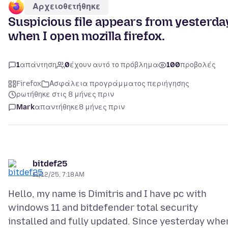
Αρχειοθετήθηκε
Suspicious file appears from yesterda
when I open mozilla firefox.
1
απάντηση
0
έχουν αυτό το πρόβλημα
100
προβολές
Firefox
Ασφάλεια προγράμματος περιήγησης
ρωτήθηκε στις 8 μήνες πριν
Mark
απαντήθηκε
8 μήνες πριν
bitdef25
11/12/25, 7:18 AM
Hello, my name is Dimitris and I have pc with
windows 11 and bitdefender total security
installed and fully updated. Since yesterday whe