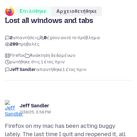
Επιλύθηκε
Αρχειοθετήθηκε
Lost all windows and tabs
2
απαντήσεις
0
έχουν αυτό το πρόβλημα
289
προβολές
Firefox
Ανάκτηση δεδομένων
ρωτήθηκε στις 1 έτος πριν
Jeff Sandler
απαντήθηκε
1 έτος πριν
Jeff Sandler
7/30/25, 6:58 PM
Firefox on my mac has been acting buggy
lately. The last time I quit and reopened it, all