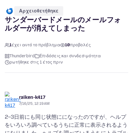
Αρχειοθετήθηκε
サンダーバードメールのメールフォ
ルダーが消えてしまった
1
έχει αυτό το πρόβλημα
10
προβολές
Thunderbird
Επιδόσεις και συνδεσιμότητα
ρωτήθηκε στις 1 έτος πριν
raiken-k417
7/16/25, 12:19 AM
2~3日前にも同じ状態にになったのですが、ヘルプ
をいろいろ調べているうちに正常に表示されるよう