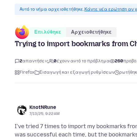
Αυτό το νήμα αρχειοθετήθηκε.
Κάντε νέα ερώτηση αν χ
Επιλύθηκε
Αρχειοθετήθηκε
Trying to import bookmarks from C
2
απαντήσεις
0
έχουν αυτό το πρόβλημα
260
προβο
Firefox
Εισαγωγή και εξαγωγή ρυθμίσεων
ρωτήθηκε
KnotNRune
7/13/25, 9:22 AM
I've tried 7 times to import my bookmarks fro
was successful each time, but the bookmarks a