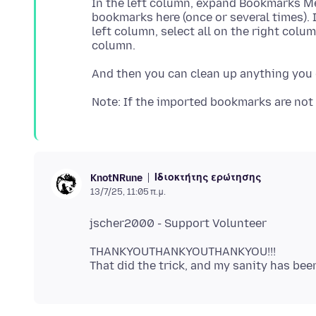
In the left column, expand Bookmarks M
bookmarks here (once or several times). I
left column, select all on the right colu
Ιδιοκτήτης ερώτησης
KnotNRune
13/7/25, 11:05 π.μ.
THANKYOUTHANKYOUTHANKYOU!!!