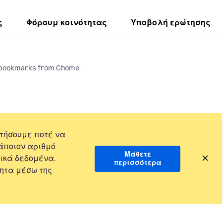
ς
Φόρουμ κοινότητας
Υποβολή ερώτησης
t bookmarks from Chome.
τήσουμε ποτέ να
άποιον αριθμό
Μάθετε
ικά δεδομένα.
περισσότερα
ητα μέσω της